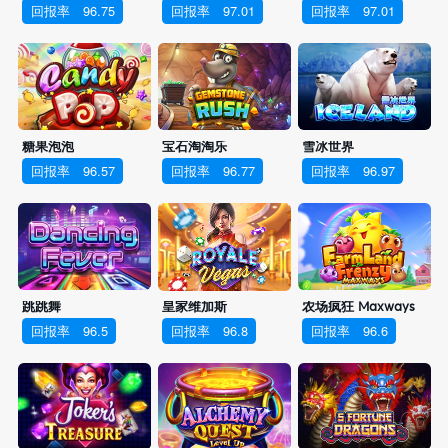
回报率
96.75
回报率
97.01
回报率
97.01
糖果泡泡
宝石淘淘乐
雪冰世界
回报率
96.57
回报率
96.77
回报率
96.97
跳跳舞
农场疯狂 Maxways
皇家维加斯
回报率
96.5
回报率
96.6
回报率
96.8