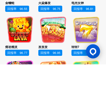
金蟾蛙
火焱爆发
电光女神
回报率
96.55
回报率
96.75
回报率
96.81
熔岩精灵
发发发
转转7
回报率
96.77
回报率
96.95
回报率
96.74
虎大哥88
狂热之战
老司机
回报率
96.82
回报率
97.04
回报率
96.83