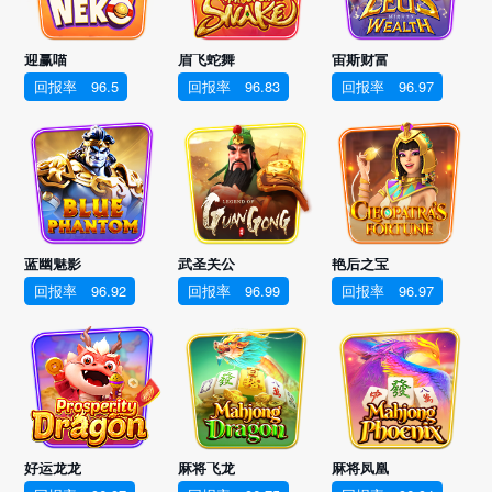
迎赢喵
眉飞蛇舞
宙斯财富
回报率
96.5
回报率
96.83
回报率
96.97
蓝幽魅影
武圣关公
艳后之宝
回报率
96.92
回报率
96.99
回报率
96.97
好运龙龙
麻将飞龙
麻将凤凰