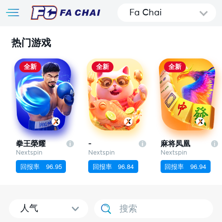
Fa Chai
热门游戏
全新
全新
全新
拳王榮耀
-
麻将凤凰
Nextspin
Nextspin
Nextspin
回报率
96.95
回报率
96.84
回报率
96.94
人气