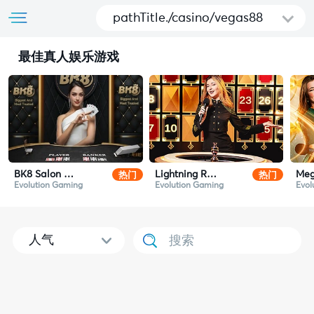
pathTitle./casino/vegas88
最佳真人娱乐游戏
热门
热门
BK8 Salon Prive Baccarat
Lightning Roulette
Meg
Evolution Gaming
Evolution Gaming
Evol
人气