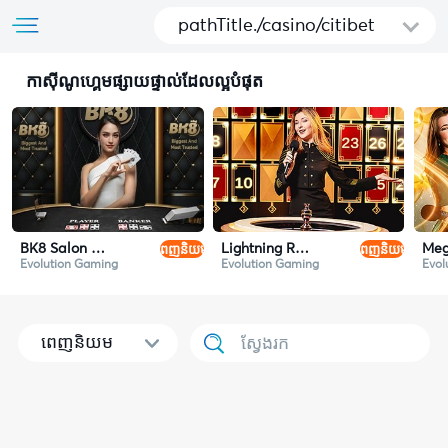
pathTitle./casino/citibet
កាស៊ីណូហ្គេមផ្សាយផ្ទាល់ដែលល្អបំផុត
ពេញនិយម
ពេញនិយម
BK8 Salon Prive Baccarat
Lightning Roulette
Meg
Evolution Gaming
Evolution Gaming
Evol
ពេញនិយម